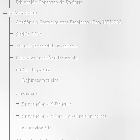
Educación Contexto de Encierro
Información
Gestión de Cooperadoras Escolares · Res. 167/2026
ReNPE 2025
Jornada Extendida Focalizada
Cuidados en el Ámbito Escolar
Partes de prensa
Adjuntos noticias
Prevención
Prevención del Dengue
Prevención de Consumos Problemáticos
Educación Vial