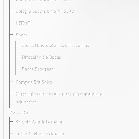
Colegio Secundario Nº 5212
Colegio Secundario Nº 5240
UFIDeT
Becas
Becas Universitarias y Terciarias
Dirección de Becas
Becas Progresar
Campus EduSalta
Materiales de consulta para la comunidad
educativa
Docentes
Sec. de Administración
JCMyD · Nivel Primario