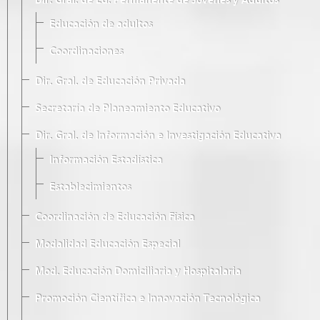
Dir. Gral. de Ed. Permanente de Jóvenes y Adultos
Educación de adultos
Coordinaciones
Dir. Gral. de Educación Privada
Secretaría de Planeamiento Educativo
Dir. Gral. de Información e Investigación Educativa
Información Estadística
Establecimientos
Coordinación de Educación Física
Modalidad Educación Especial
Mod. Educación Domiciliaria y Hospitalaria
Promoción Científica e Innovación Tecnológica