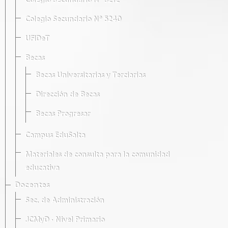
Colegio Secundario Nº 5212
Colegio Secundario Nº 5240
UFIDeT
Becas
Becas Universitarias y Terciarias
Dirección de Becas
Becas Progresar
Campus EduSalta
Materiales de consulta para la comunidad
educativa
Docentes
Sec. de Administración
JCMyD · Nivel Primario