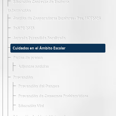
Educación Contexto de Encierro
Información
Gestión de Cooperadoras Escolares · Res. 167/2026
ReNPE 2025
Jornada Extendida Focalizada
Cuidados en el Ámbito Escolar
Partes de prensa
Adjuntos noticias
Prevención
Prevención del Dengue
Prevención de Consumos Problemáticos
Educación Vial