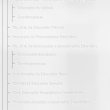
Dir. Gral. de Ed. Permanente de Jóvenes y Adultos
Educación de adultos
Coordinaciones
Dir. Gral. de Educación Privada
Secretaría de Planeamiento Educativo
Dir. Gral. de Información e Investigación Educativa
Información Estadística
Establecimientos
Coordinación de Educación Física
Modalidad Educación Especial
Mod. Educación Domiciliaria y Hospitalaria
Promoción Científica e Innovación Tecnológica