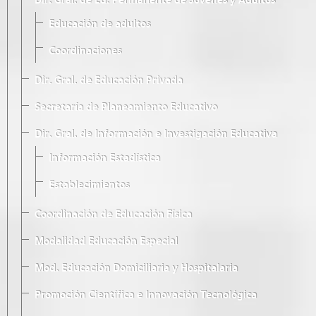
Dir. Gral. de Ed. Permanente de Jóvenes y Adultos
Educación de adultos
Coordinaciones
Dir. Gral. de Educación Privada
Secretaría de Planeamiento Educativo
Dir. Gral. de Información e Investigación Educativa
Información Estadística
Establecimientos
Coordinación de Educación Física
Modalidad Educación Especial
Mod. Educación Domiciliaria y Hospitalaria
Promoción Científica e Innovación Tecnológica