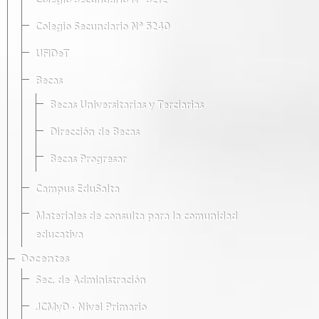
Colegio Secundario Nº 5212
Colegio Secundario Nº 5240
UFIDeT
Becas
Becas Universitarias y Terciarias
Dirección de Becas
Becas Progresar
Campus EduSalta
Materiales de consulta para la comunidad
educativa
Docentes
Sec. de Administración
JCMyD · Nivel Primario