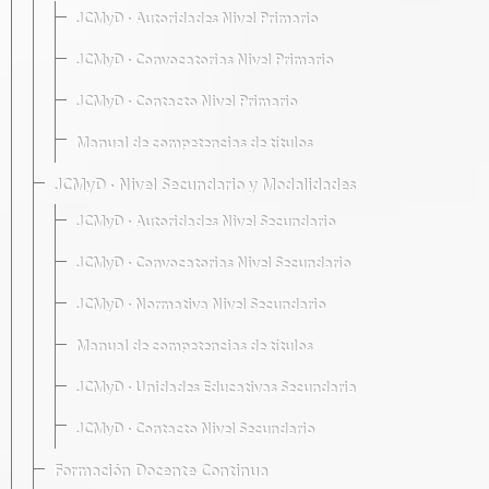
JCMyD · Autoridades Nivel Primario
JCMyD · Convocatorias Nivel Primario
JCMyD · Contacto Nivel Primario
Manual de competencias de títulos
JCMyD · Nivel Secundario y Modalidades
JCMyD · Autoridades Nivel Secundario
JCMyD · Convocatorias Nivel Secundario
JCMyD · Normativa Nivel Secundario
Manual de competencias de títulos
JCMyD · Unidades Educativas Secundaria
JCMyD · Contacto Nivel Secundario
Formación Docente Continua