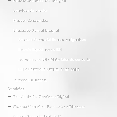
Educación Ambiental Integral
Convivencia escolar
Museos Conectados
Educación Sexual Integral
Jornada Provincial Educar en Igualdad
Espacio Específico de ESI
Aprendamos ESI - Materiales de consulta
ESI y Desarrollo Curricular en Salta
Turismo Estudiantil
Servicios
Boletín de Calificaciones Digital
Sistema Virtual de Formación a Distancia