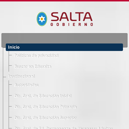
Inicio
Políticas de privacidad
Buscar en Edusalta
Institucional
Autoridades
Dir. Gral. de Educación Inicial
Dir. Gral. de Educación Primaria
Dir. Gral. de Educación Superior