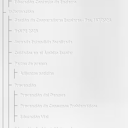
Educación Contexto de Encierro
Información
Gestión de Cooperadoras Escolares · Res. 167/2026
ReNPE 2025
Jornada Extendida Focalizada
Cuidados en el Ámbito Escolar
Partes de prensa
Adjuntos noticias
Prevención
Prevención del Dengue
Prevención de Consumos Problemáticos
Educación Vial