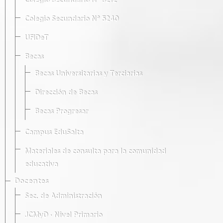
Colegio Secundario Nº 5212
Colegio Secundario Nº 5240
UFIDeT
Becas
Becas Universitarias y Terciarias
Dirección de Becas
Becas Progresar
Campus EduSalta
Materiales de consulta para la comunidad
educativa
Docentes
Sec. de Administración
JCMyD · Nivel Primario