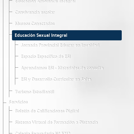
Educación Ambiental Integral
Convivencia escolar
Museos Conectados
Educación Sexual Integral
Jornada Provincial Educar en Igualdad
Espacio Específico de ESI
Aprendamos ESI - Materiales de consulta
ESI y Desarrollo Curricular en Salta
Turismo Estudiantil
Servicios
Boletín de Calificaciones Digital
Sistema Virtual de Formación a Distancia