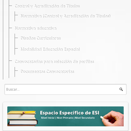
Control y Acreditación de Títulos
Normativa (Control y Acreditación de Títulos)
Normativa educativa
Diseños Curriculares
Modalidad Educación Especial
Convocatorias para selección de perfiles
Documentos Convocatorias