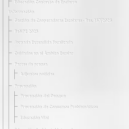
Educación Contexto de Encierro
Información
Gestión de Cooperadoras Escolares · Res. 167/2026
ReNPE 2025
Jornada Extendida Focalizada
Cuidados en el Ámbito Escolar
Partes de prensa
Adjuntos noticias
Prevención
Prevención del Dengue
Prevención de Consumos Problemáticos
Educación Vial