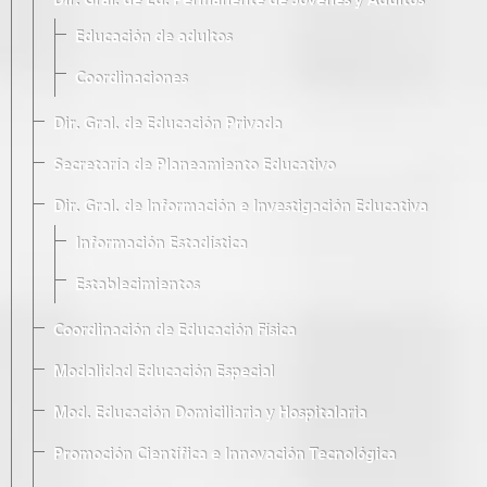
Dir. Gral. de Ed. Permanente de Jóvenes y Adultos
Educación de adultos
Coordinaciones
Dir. Gral. de Educación Privada
Secretaría de Planeamiento Educativo
Dir. Gral. de Información e Investigación Educativa
Información Estadística
Establecimientos
Coordinación de Educación Física
Modalidad Educación Especial
Mod. Educación Domiciliaria y Hospitalaria
Promoción Científica e Innovación Tecnológica