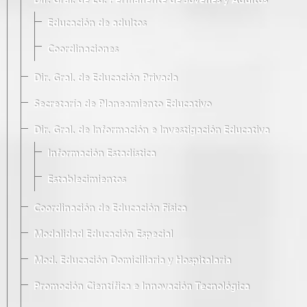
Dir. Gral. de Ed. Permanente de Jóvenes y Adultos
Educación de adultos
Coordinaciones
Dir. Gral. de Educación Privada
Secretaría de Planeamiento Educativo
Dir. Gral. de Información e Investigación Educativa
Información Estadística
Establecimientos
Coordinación de Educación Física
Modalidad Educación Especial
Mod. Educación Domiciliaria y Hospitalaria
Promoción Científica e Innovación Tecnológica