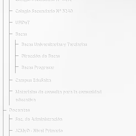
Colegio Secundario Nº 5212
Colegio Secundario Nº 5240
UFIDeT
Becas
Becas Universitarias y Terciarias
Dirección de Becas
Becas Progresar
Campus EduSalta
Materiales de consulta para la comunidad
educativa
Docentes
Sec. de Administración
JCMyD · Nivel Primario