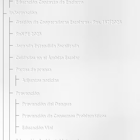
Educación Contexto de Encierro
Información
Gestión de Cooperadoras Escolares · Res. 167/2026
ReNPE 2025
Jornada Extendida Focalizada
Cuidados en el Ámbito Escolar
Partes de prensa
Adjuntos noticias
Prevención
Prevención del Dengue
Prevención de Consumos Problemáticos
Educación Vial